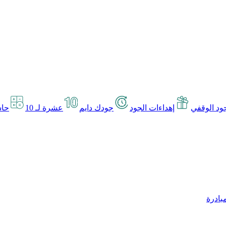
د الوقفي
إهداءات الجود
جودك دايم
عشرة لـ 10
حاس
بادرة