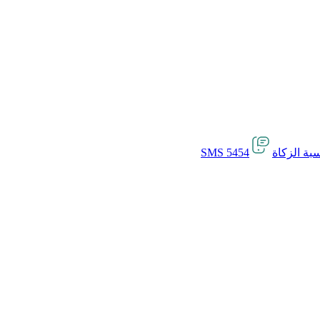
بة الزكاة
SMS 5454