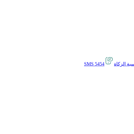
بة الزكاة
SMS 5454