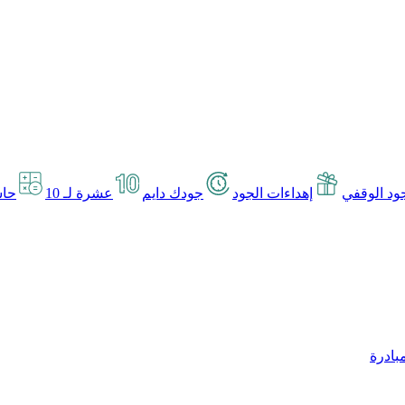
د الوقفي
إهداءات الجود
جودك دايم
عشرة لـ 10
حاس
بادرة