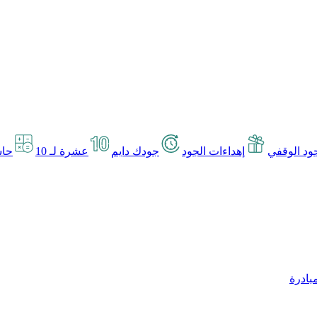
د الوقفي
إهداءات الجود
جودك دايم
عشرة لـ 10
حاس
بادرة