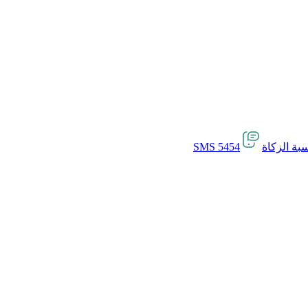
بة الزكاة
SMS 5454