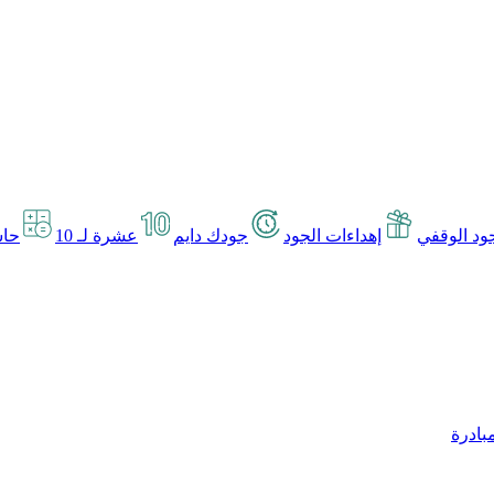
د الوقفي
إهداءات الجود
جودك دايم
عشرة لـ 10
حاس
بادرة