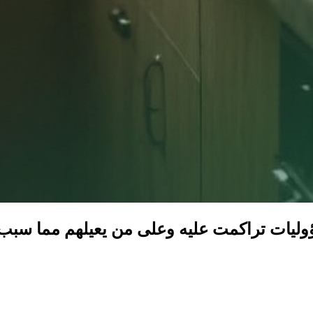
يات تراكمت عليه وعلى من يعيلهم مما سبب تع