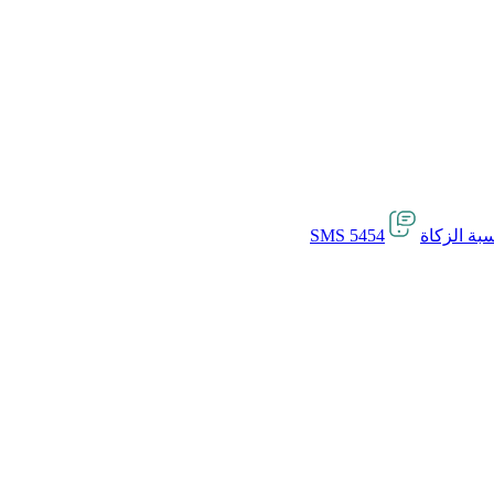
بة الزكاة
SMS 5454