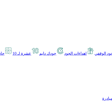
د الوقفي
إهداءات الجود
جودك دايم
عشرة لـ 10
حاس
بادرة