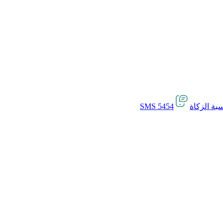
بة الزكاة
SMS 5454