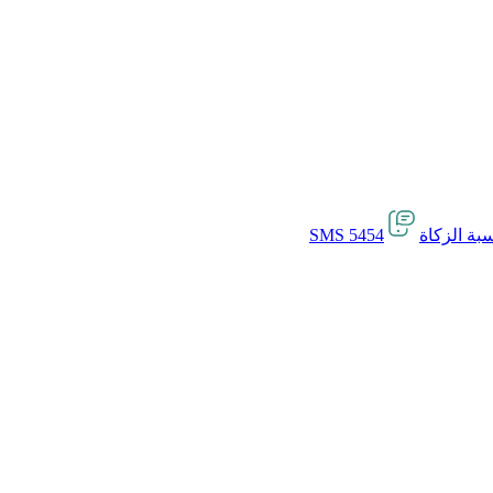
بة الزكاة
SMS 5454