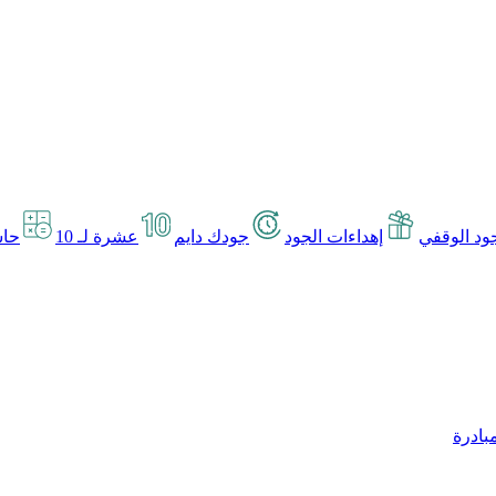
د الوقفي
إهداءات الجود
جودك دايم
عشرة لـ 10
حاس
بادرة