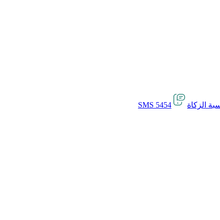
بة الزكاة
SMS 5454