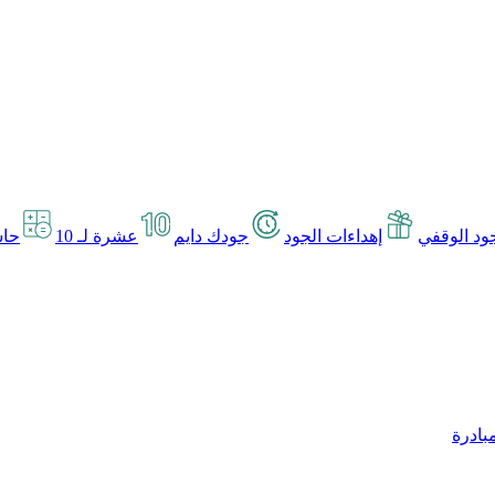
د الوقفي
إهداءات الجود
جودك دايم
عشرة لـ 10
حاس
بادرة