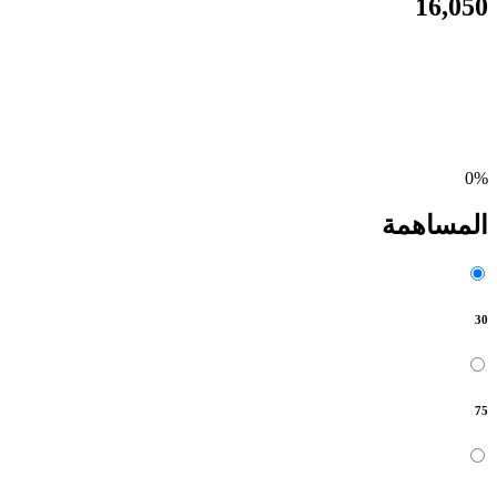
16,050
0%
المساهمة
30
75