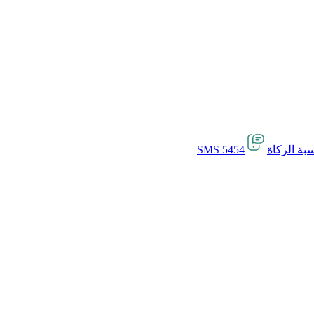
بة الزكاة
SMS 5454