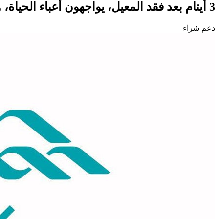
3 أيتام بعد فقد المعيل، يواجهون أعباء الحياة، ويتطلعون إلى مسكنٍ يمنحهم الطمأنينة والاستقرار.
دعم شراء