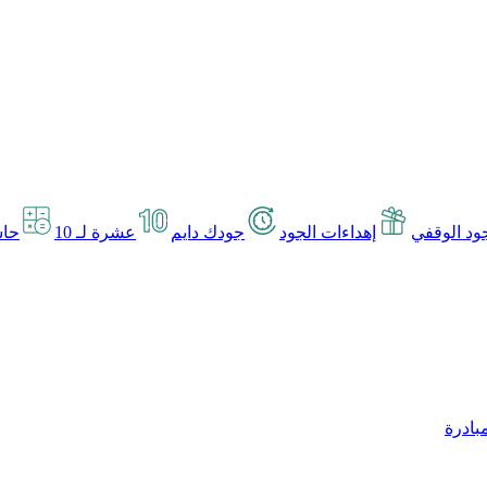
د الوقفي
إهداءات الجود
جودك دايم
عشرة لـ 10
حاس
بادرة