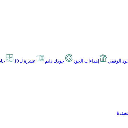
د الوقفي
إهداءات الجود
جودك دايم
عشرة لـ 10
حاس
بادرة