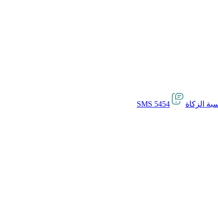
بة الزكاة
SMS 5454