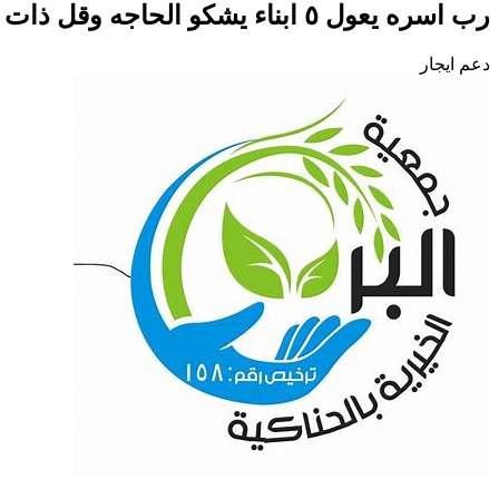
رب اسره يعول ٥ ابناء يشكو الحاجه وقل ذات اليد
دعم ايجار