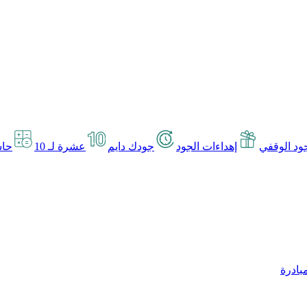
د الوقفي
إهداءات الجود
جودك دايم
عشرة لـ 10
حاس
بادرة