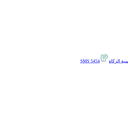
بة الزكاة
SMS 5454