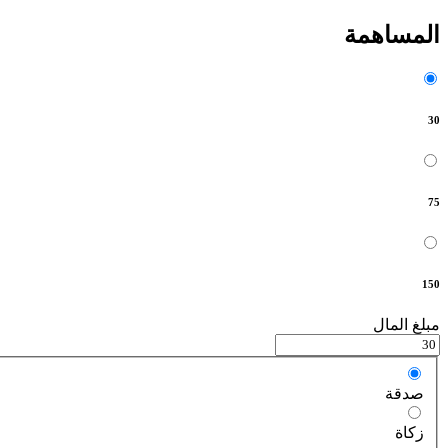
المساهمة
30
75
150
مبلغ المال
صدقة
زكاة