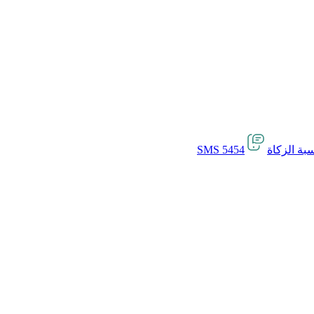
بة الزكاة
SMS 5454