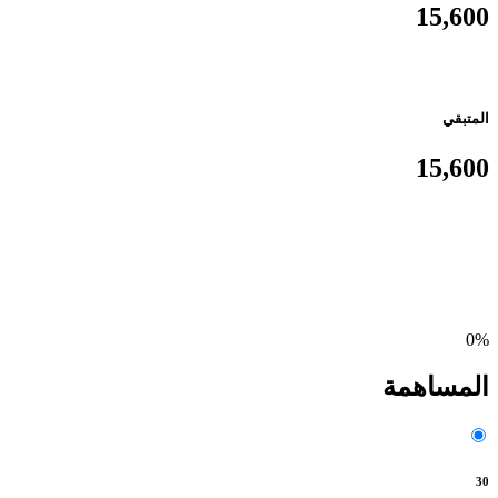
15,600
المتبقي
15,600
0%
المساهمة
30