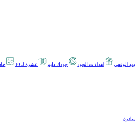
د الوقفي
إهداءات الجود
جودك دايم
عشرة لـ 10
حاس
بادرة