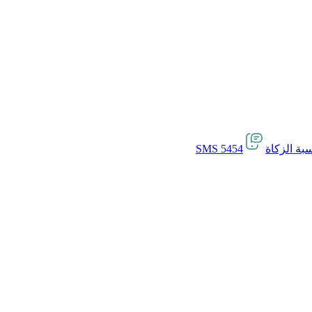
بة الزكاة
SMS 5454