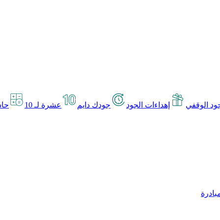
د الوقفي
إهداءات الجود
جودك دايم
عشرة لـ 10
حاس
بادرة