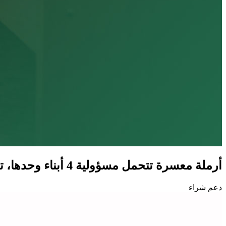
أرملة معسرة تتحمل مسؤولية 4 أبناء وحدها، تتطلع لمسكن يمنحهم السكينة والطمأنينة.
دعم شراء