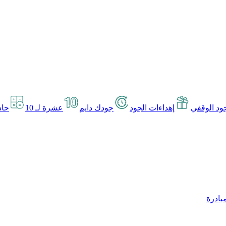
د الوقفي
إهداءات الجود
جودك دايم
عشرة لـ 10
حاس
بادرة