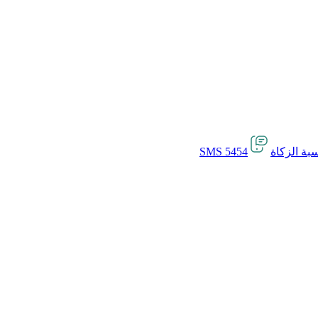
بة الزكاة
SMS 5454