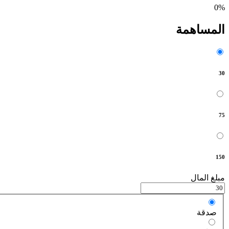
0%
المساهمة
30
75
150
مبلغ المال
صدقة