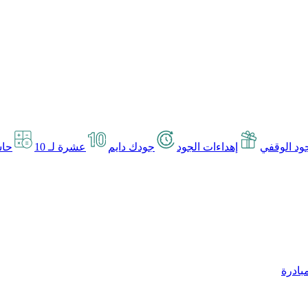
د الوقفي
إهداءات الجود
جودك دايم
عشرة لـ 10
حاس
بادرة