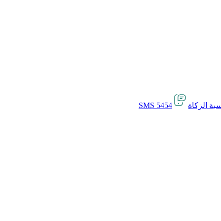
بة الزكاة
SMS 5454