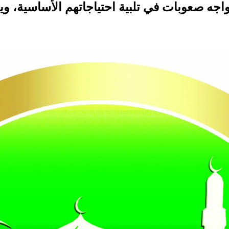
 أسرته المكونة من 8 أفراد، ويواجه صعوبات في تلبية احتياجات