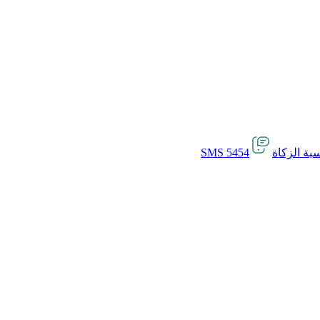
بة الزكاة
SMS 5454