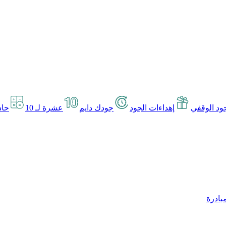
د الوقفي
إهداءات الجود
جودك دايم
عشرة لـ 10
حاس
بادرة