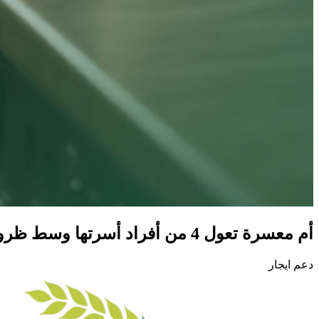
أم معسرة تعول 4 من أفراد أسرتها وسط ظروف صعبة، بحاجة ماسة لدعم يمكنهم من سداد إيجار مسكنهم
دعم ايجار