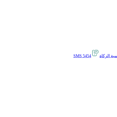
بة الزكاة
SMS 5454