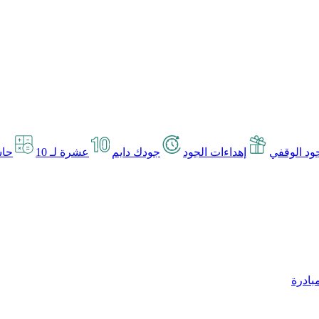
د الوقفي
إهداءات الجود
جودك دايم
عشرة لـ 10
حاس
بادرة