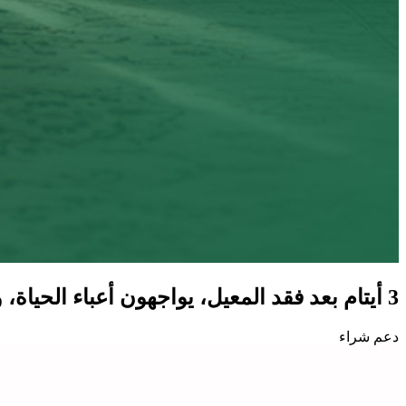
3 أيتام بعد فقد المعيل، يواجهون أعباء الحياة، ويتطلعون إلى مسكنٍ يخفف عنهم الضغوط ويمنحهم الاستقرار.
دعم شراء