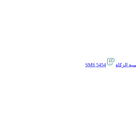
بة الزكاة
SMS 5454