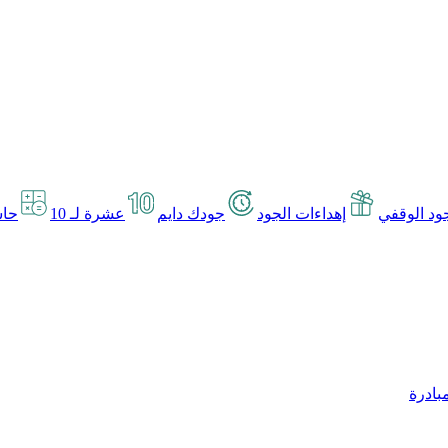
د الوقفي
إهداءات الجود
جودك دايم
عشرة لـ 10
حاس
بادرة