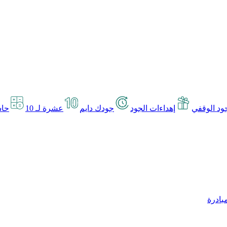
د الوقفي
إهداءات الجود
جودك دايم
عشرة لـ 10
حاس
بادرة