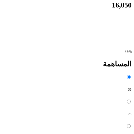
16,050
0%
المساهمة
30
75