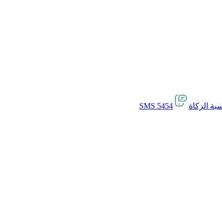
بة الزكاة
SMS 5454