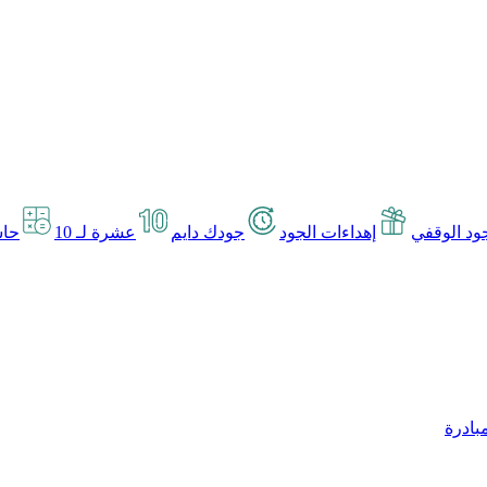
د الوقفي
إهداءات الجود
جودك دايم
عشرة لـ 10
حاس
بادرة