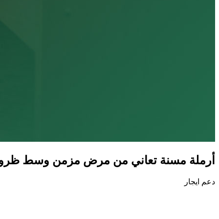
أرملة مسنة تعاني من مرض مزمن وسط ظروف حر
دعم ايجار