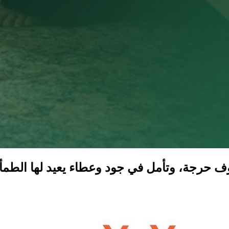
جة، وتأمل في جود وعطاء يعيد لها الطمأنين