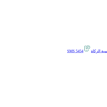
بة الزكاة
SMS 5454