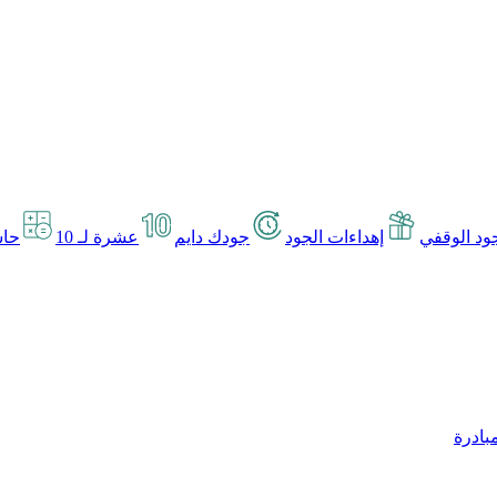
د الوقفي
إهداءات الجود
جودك دايم
عشرة لـ 10
حاس
بادرة