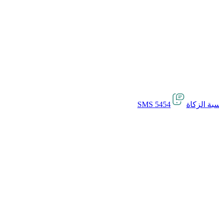
بة الزكاة
SMS 5454