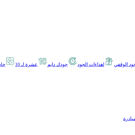
د الوقفي
إهداءات الجود
جودك دايم
عشرة لـ 10
حاس
بادرة