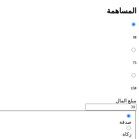
المساهمة
30
75
150
مبلغ المال
صدقة
زكاة