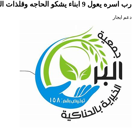
رب اسره يعول 9 ابناء يشكو الحاجه وقلذات اليد
دعم ايجار