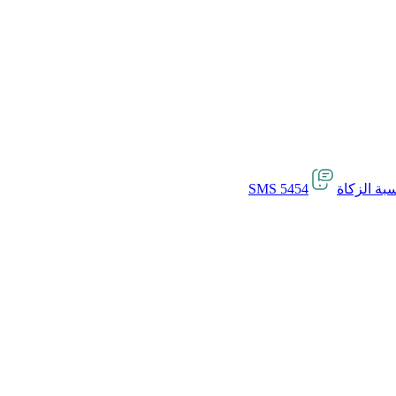
بة الزكاة
SMS 5454