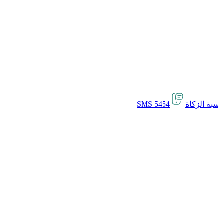
بة الزكاة
SMS 5454