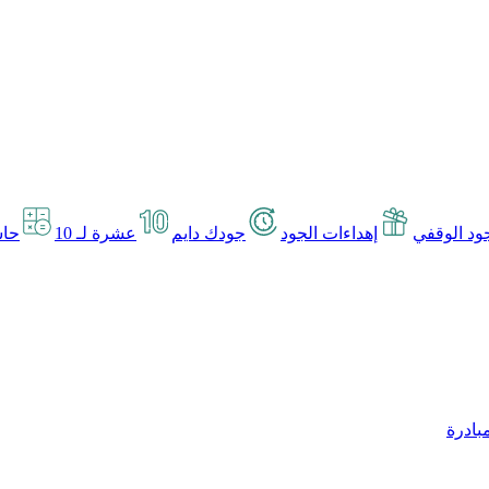
د الوقفي
إهداءات الجود
جودك دايم
عشرة لـ 10
حاس
بادرة