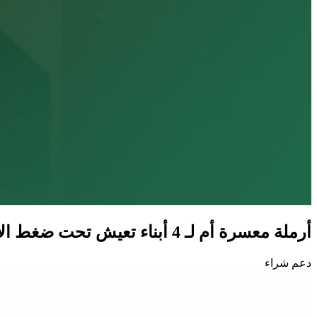
أرملة معسرة أم لـ 4 أبناء تعيش تحت ضغط الاحتياجات المتزايدة، بحاجة ماسة لمسكن يوفر لهم الطمأنينة.
دعم شراء