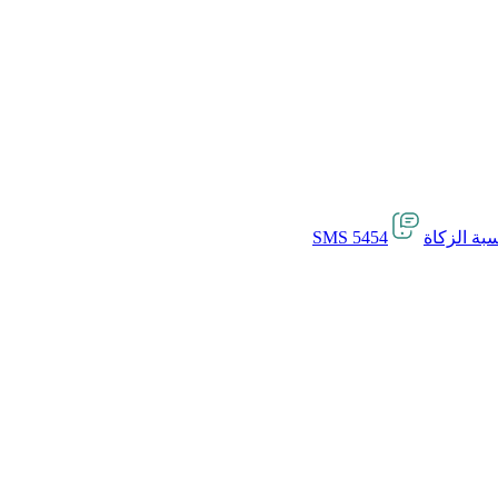
بة الزكاة
SMS 5454