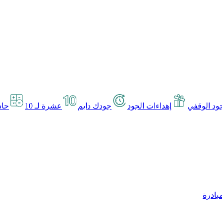
د الوقفي
إهداءات الجود
جودك دايم
عشرة لـ 10
حاس
بادرة