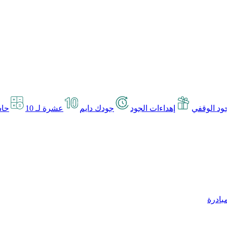
د الوقفي
إهداءات الجود
جودك دايم
عشرة لـ 10
حاس
بادرة