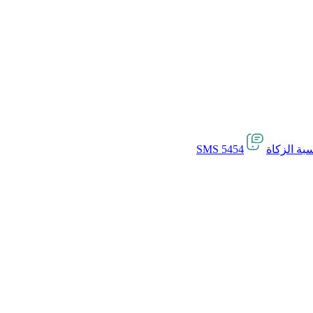
بة الزكاة
SMS 5454