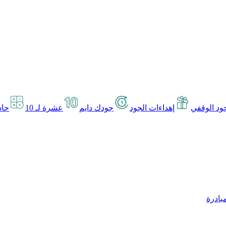
د الوقفي
إهداءات الجود
جودك دايم
عشرة لـ 10
حاس
بادرة