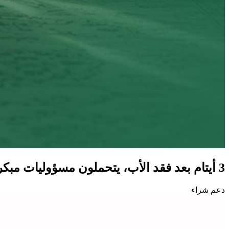
3 أيتام بعد فقد الأب، يتحملون مسؤوليات مبكرة، ويأملون مسكنًا يخفف عنهم أعباء المرحلة.
دعم شراء