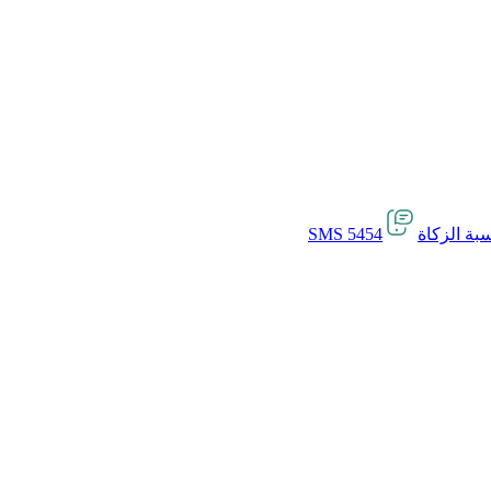
بة الزكاة
SMS 5454