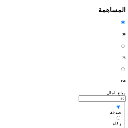
المساهمة
30
75
150
مبلغ المال
صدقة
زكاة