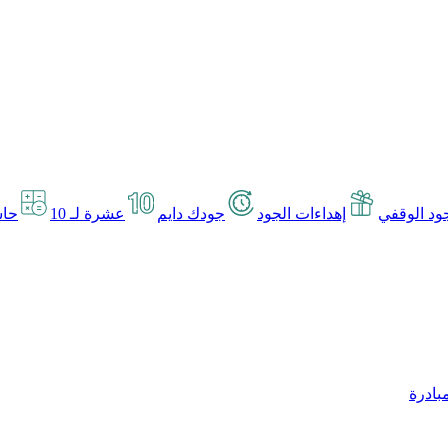
د الوقفي
إهداءات الجود
جودك دايم
عشرة لـ 10
حاس
بادرة