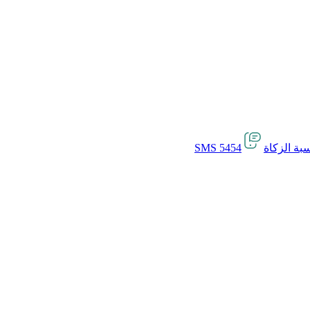
بة الزكاة
SMS 5454