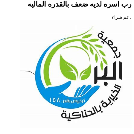
رب اسره لديه ضعف بالقدره الماليه
دعم شراء