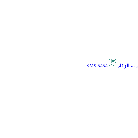
بة الزكاة
SMS 5454