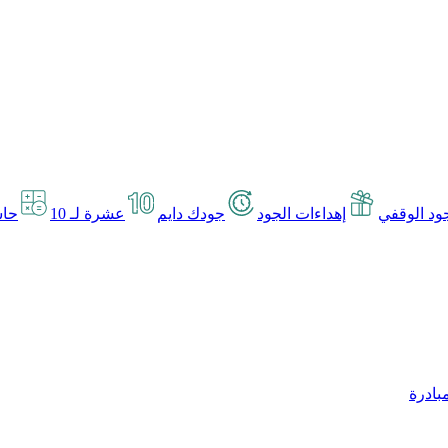
د الوقفي
إهداءات الجود
جودك دايم
عشرة لـ 10
حاس
بادرة