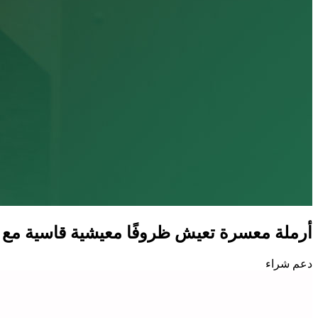
أرملة معسرة تعيش ظروفًا معيشية قاسية مع 4 ، بحاجة ماسة لمسكن يخفف عنهم مشقة الحياة.
دعم شراء