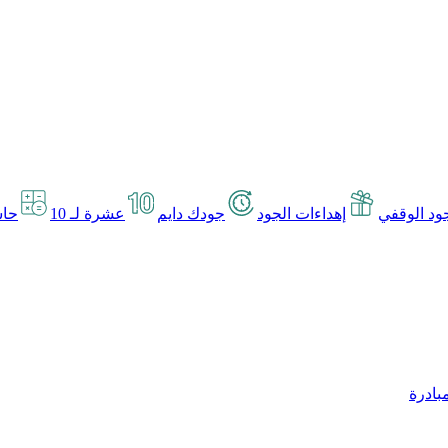
د الوقفي
إهداءات الجود
جودك دايم
عشرة لـ 10
حاس
بادرة