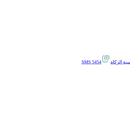
بة الزكاة
SMS 5454