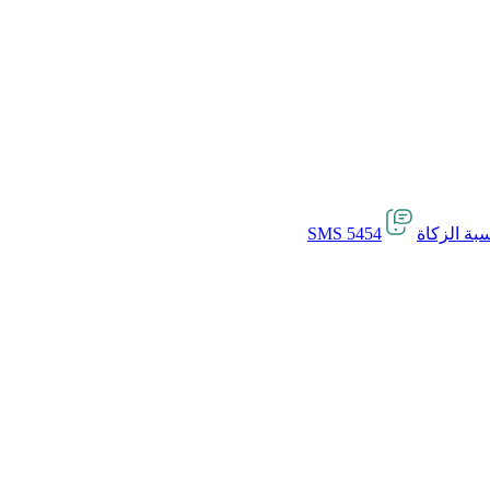
بة الزكاة
SMS 5454