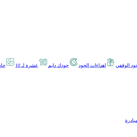
د الوقفي
إهداءات الجود
جودك دايم
عشرة لـ 10
حاس
بادرة