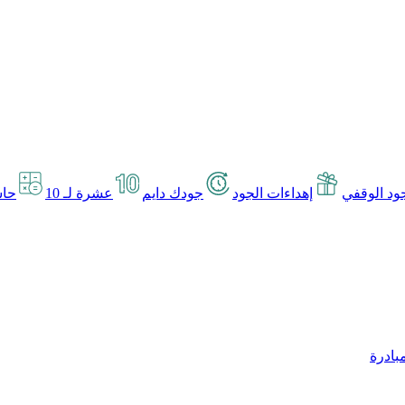
د الوقفي
إهداءات الجود
جودك دايم
عشرة لـ 10
حاس
بادرة