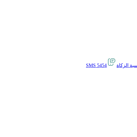
بة الزكاة
SMS 5454