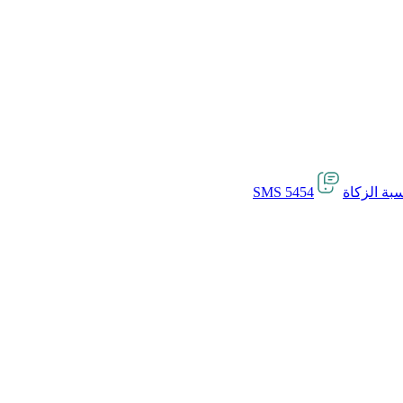
بة الزكاة
SMS 5454