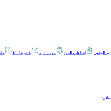
د الوقفي
إهداءات الجود
جودك دايم
عشرة لـ 10
حاس
بادرة