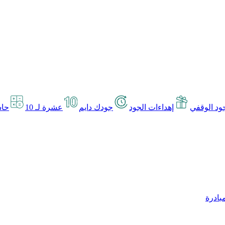
د الوقفي
إهداءات الجود
جودك دايم
عشرة لـ 10
حاس
بادرة