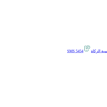
بة الزكاة
SMS 5454