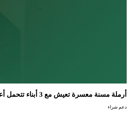
أرملة مسنة معسرة تعيش مع 3 أبناء تتحمل أعباء الحياة وحدها وسط قسوة الحاجة، وتأمل بمسكن يخفف عنها ويسندها.
دعم شراء