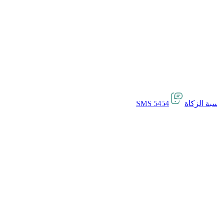
بة الزكاة
SMS 5454