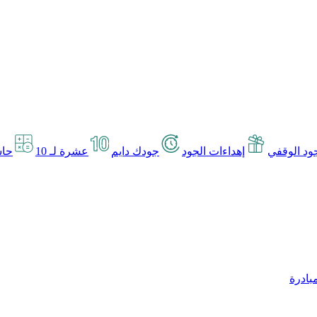
د الوقفي
إهداءات الجود
جودك دايم
عشرة لـ 10
حاس
بادرة