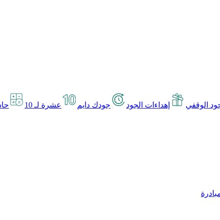
د الوقفي
إهداءات الجود
جودك دايم
عشرة لـ 10
حاس
بادرة