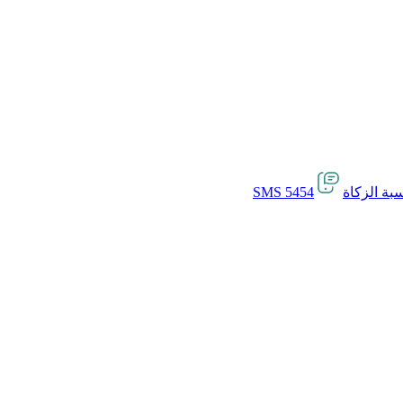
بة الزكاة
SMS 5454