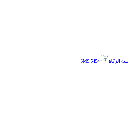
بة الزكاة
SMS 5454