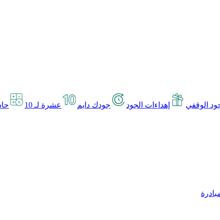
د الوقفي
إهداءات الجود
جودك دايم
عشرة لـ 10
حاس
بادرة