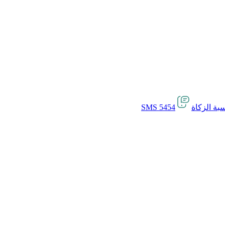
بة الزكاة
SMS 5454