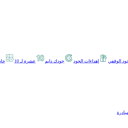
د الوقفي
إهداءات الجود
جودك دايم
عشرة لـ 10
حاس
بادرة