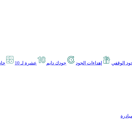
د الوقفي
إهداءات الجود
جودك دايم
عشرة لـ 10
حاس
بادرة