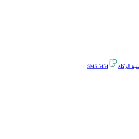
بة الزكاة
SMS 5454