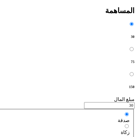
المساهمة
30
75
150
مبلغ المال
صدقة
زكاة