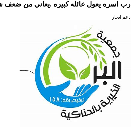
رب اسره يعول عائله كبيره .يعاني من ضعف شدي
دعم ايجار