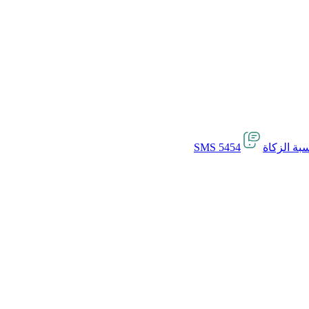
بة الزكاة
SMS 5454