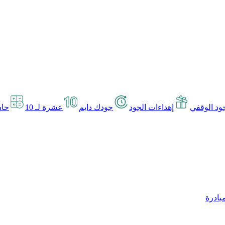
د الوقفي
إهداءات الجود
جودك دايم
عشرة لـ 10
حاس
بادرة