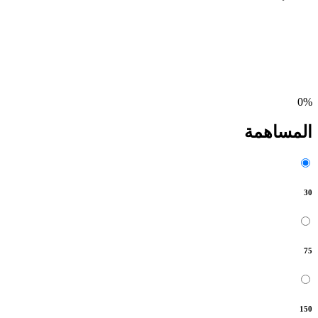
0%
المساهمة
30
75
150