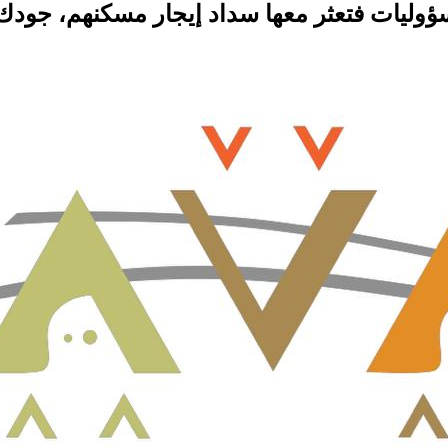
ؤوليات فتعثر معها سداد إيجار مسكنهم، جودك ي