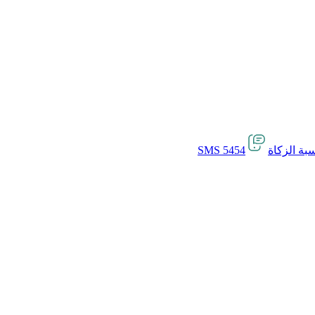
بة الزكاة
SMS 5454