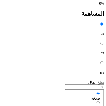
0%
المساهمة
30
75
150
مبلغ المال
صدقة