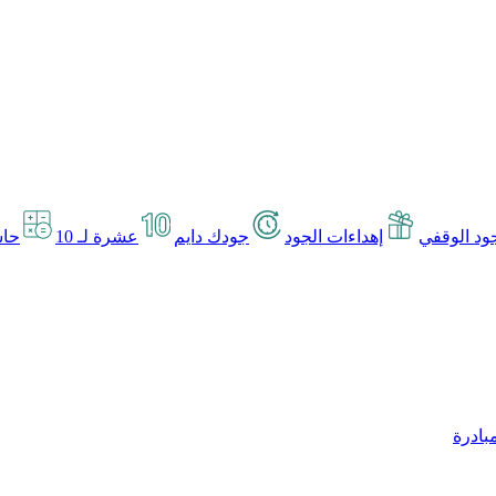
د الوقفي
إهداءات الجود
جودك دايم
عشرة لـ 10
حاس
بادرة