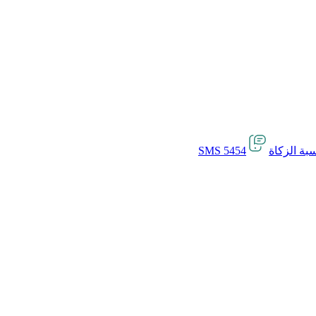
بة الزكاة
SMS 5454