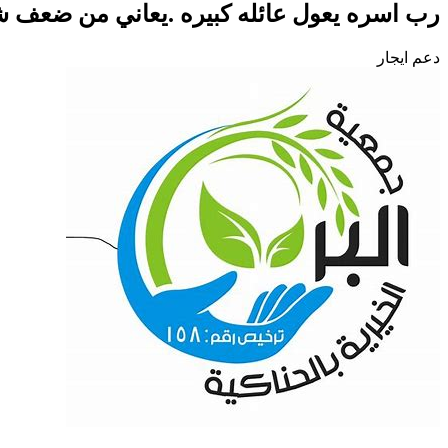
رب اسره يعول عائله كبيره .يعاني من ضعف شدي
دعم ايجار