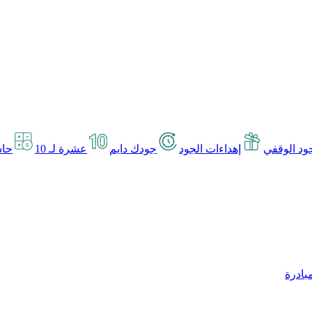
د الوقفي
إهداءات الجود
جودك دايم
عشرة لـ 10
حاس
بادرة