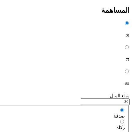
المساهمة
30
75
150
مبلغ المال
صدقة
زكاة