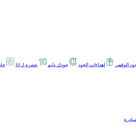
د الوقفي
إهداءات الجود
جودك دايم
عشرة لـ 10
حاس
بادرة