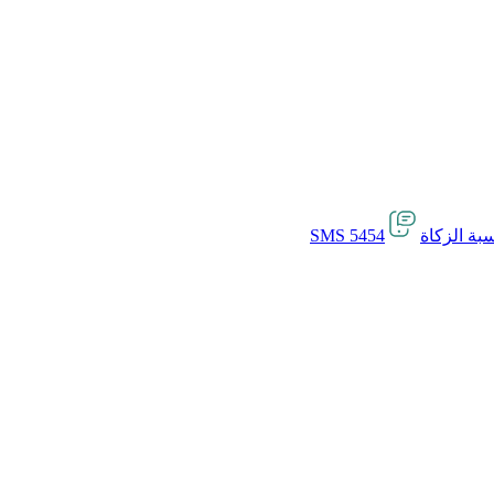
بة الزكاة
SMS 5454