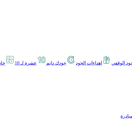
د الوقفي
إهداءات الجود
جودك دايم
عشرة لـ 10
حاس
بادرة