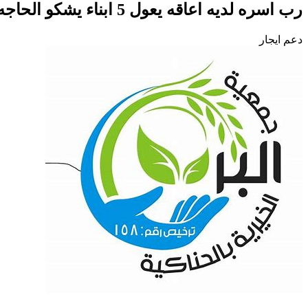
رب اسره لديه اعاقه يعول 5 ابناء يشكو الحاجه وقل ذات اليد
دعم ايجار