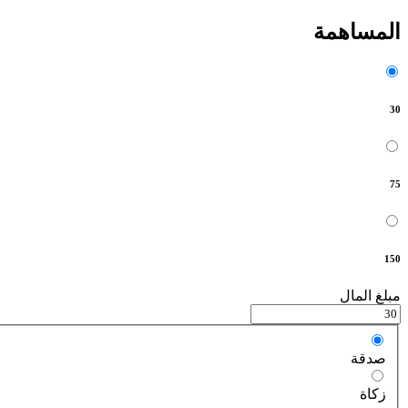
المساهمة
30
75
150
مبلغ المال
صدقة
زكاة