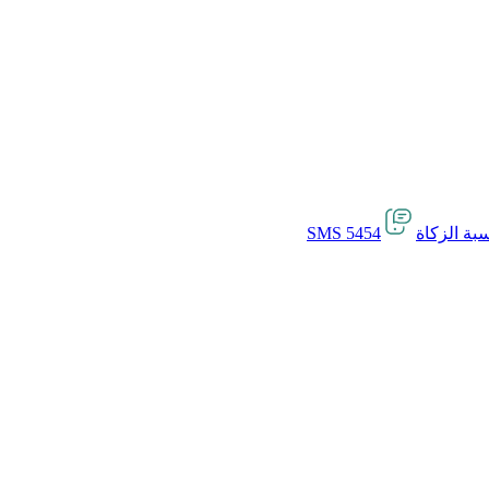
بة الزكاة
SMS 5454